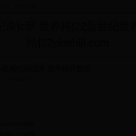
态追踪
精彩瞬间回顾
录|c罗 世界杯|22新世纪
站|22xinshiji.com
里斯托尔流浪 交手统计数据
球队动态追踪
oseph Hungbo6'
h Dale Taylor70'