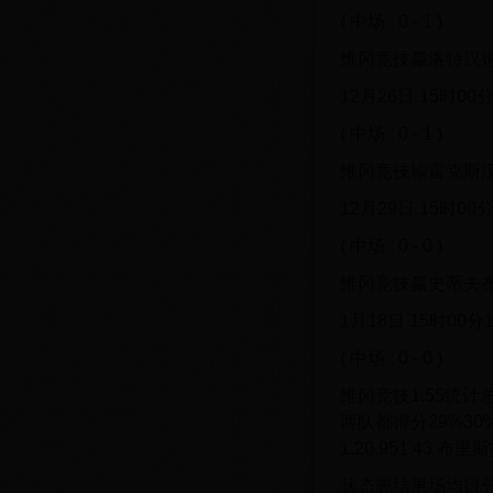
( 中场 : 0 - 1 )
维冈竞技赢洛特汉姆联E
12月26日 15时00分
( 中场 : 0 - 1 )
维冈竞技输雷克斯汉姆E
12月29日 15时00分
( 中场 : 0 - 0 )
维冈竞技赢史蒂夫布罗治
1月18日 15时00分1
( 中场 : 0 - 0 )
维冈竞技1.55统计总体主
两队都得分29%30%
1.20.951.43 布里
状态表结果场均得分总