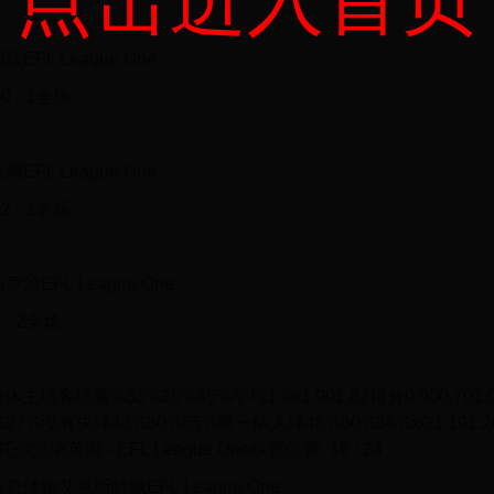
FL League One
0 - 1全场
FL League One
2 - 1全场
EFL League One
 - 2全场
场客场赢%33%20%45%平均1.861.901.82得分0.900.701.09
27%没有失球43%30%55%第一队入球48%60%36%xG1.191.
斯托尔流浪英国 - EFL League One联赛位置. 16 / 24
体输艾克斯特城EFL League One