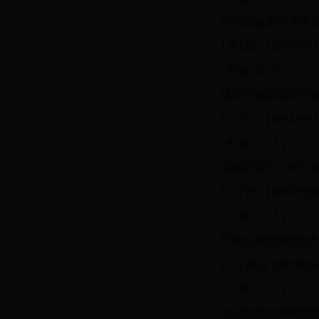
伯明翰赢史蒂夫布罗治E
1月18日 15时00分1
( 中场 : 0 - 0 )
维冈竞技输维冈竞技EFL
1月21日 19时45分1
( 中场 : 1 - 1 )
伯顿阿尔宾1.19主场输
11月9日 15时00分0
( 中场 : 0 - 1 )
怀康比赢维冈竞技EFL 
11月26日 19时45分
( 中场 : 2 - 0 )
北安普顿输维冈竞技EFL