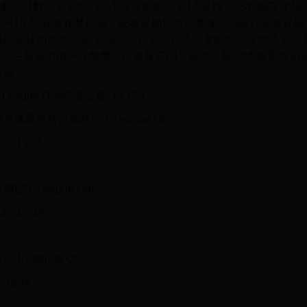
每场赛事进球数联盟平均 : 2.51 现在解锁高于1.5进球，上半场/下半场
 & 更多GPT5 AI 分析在梦剧场，或者更确切地说是维冈的砖社区体
冈竞技的胜率高达 1.69，而布里斯托流浪者的胜率仅为 4.10
..注册成为用户（免费）以查看 GPT5 统计分析 »*本赛季维
数据
eague One联赛位置. 18 / 24
体赢洛特汉姆联EFL League One
0 - 1全场
FL League One
2 - 1全场
 League One
- 3全场