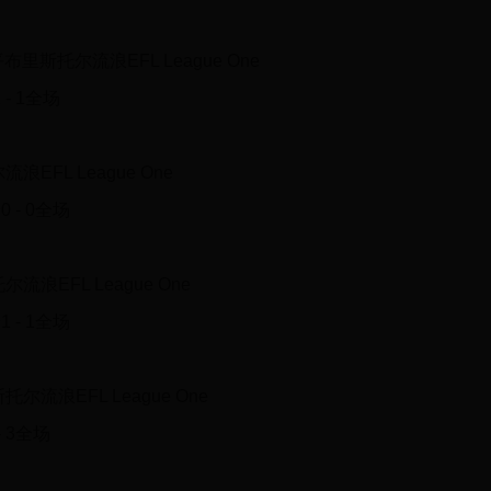
布里斯托尔流浪EFL League One
 - 1全场
EFL League One
0 - 0全场
浪EFL League One
1 - 1全场
流浪EFL League One
- 3全场