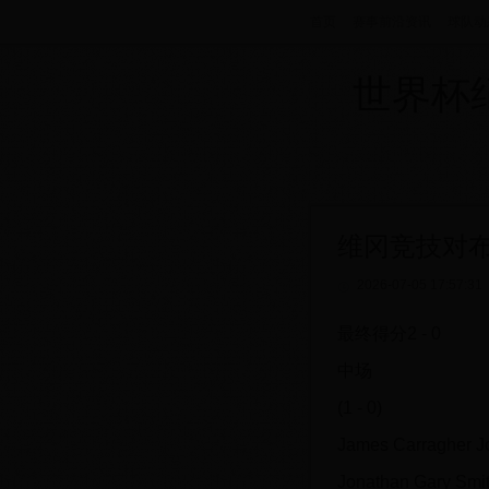
首页
赛事前沿资讯
球队动
世界杯纪
维冈竞技对布
2026-07-05 17:57:31
最终得分2 - 0
中场
(1 - 0)
James Carragher J
Jonathan Gary Smit