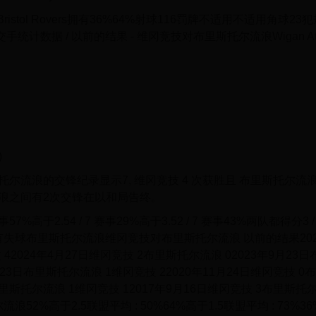
eticBristol Rovers拥有36%64%射球116罚牌不适用不适用角球2
正面交手统计数据 / 以前的结果 - 维冈竞技对布里斯托尔流浪Wigan Athle
)
斯托尔流浪的交锋纪录显示7, 维冈竞技 4 次获胜且 布里斯托尔流浪
流浪之间有2次交锋在以和局告终。
 赛事57%高于2.54 / 7 赛事29%高于3.52 / 7 赛事43%两队都得分3
有失球布里斯托尔流浪维冈竞技对布里斯托尔流浪 以前的结果202
42024年4月27日维冈竞技 2布里斯托尔流浪 02023年9月23
2月23日布里斯托尔流浪 1维冈竞技 22020年11月24日维冈竞技 
布里斯托尔流浪 1维冈竞技 12017年9月16日维冈竞技 3布里斯托尔
52%高于2.5联盟平均 : 50%64%高于1.5联盟平均 : 73%