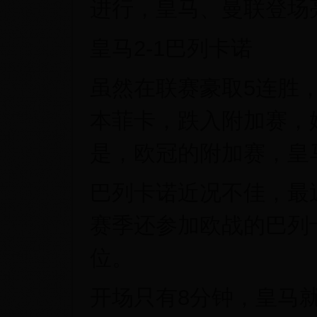
进行，皇马、曼联登场
皇马2-1巴列卡诺
虽然在联赛豪取5连胜，
本菲卡，跌入附加赛，
是，欧冠的附加赛，皇
巴列卡诺近况不佳，最
赛季还参加欧战的巴列
位。
开场只有8分钟，皇马