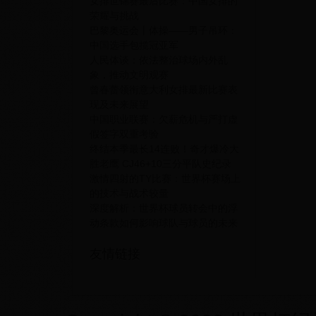
女排世锦赛最后比赛：中国女排的
荣耀与挑战
巴黎奥运会丨体操——男子吊环：
中国选手包揽冠亚军
人民体谈：依法整治球场内外乱
象，推动文明观赛
曾春蕾领衔意大利女排最新比赛表
现及未来展望
中国职业联赛：欠薪危机与严打虚
假签字双重考验
终结本季最长14连败！奇才爆冷大
胜老鹰 CJ46+10三分平队史纪录
激情四射的TY比赛：世界杯赛场上
的技术与战术较量
深度解析：世界杯球员转会中的浮
动条款如何影响球队与球员的未来
友情链接