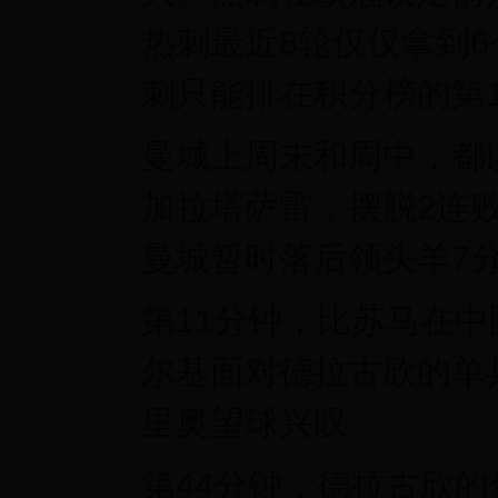
热刺最近8轮仅仅拿到
刺只能排在积分榜的第1
曼城上周末和周中，都以
加拉塔萨雷，摆脱2连
曼城暂时落后领头羊7
第11分钟，比苏马在
尔基面对德拉古欣的单
里奥望球兴叹。
第44分钟，德拉古欣