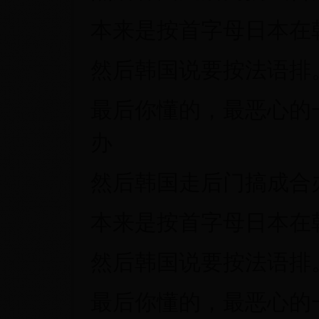
本来是按首字母日本在
然后韩国说要按法语排
最后你懂的，最恶心的
办
然后韩国走后门搞成合
本来是按首字母日本在
然后韩国说要按法语排
最后你懂的，最恶心的