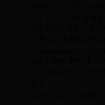
你可以去了解下郑梦准
这个人亮了(6)回复桐谷华20
浙江点灭只看此人举报
韩国后置所以我遇到这种
复nakazawa2020-03
看此人举报7楼引用 @
是决赛放在日本。条件
理由
揭幕战还是在汉城啊