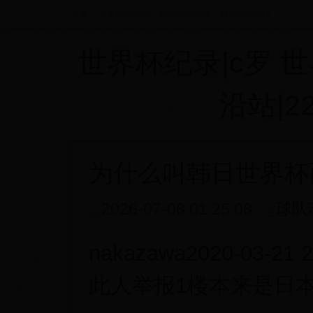
首页
赛事前沿资讯
球队动态追踪
精彩瞬间回顾
世界杯纪录|c罗 
沿站|22x
为什么叫韩日世界杯
2026-07-08 01:25:08
球队
nakazawa2020-03-
此人举报1楼本来是日