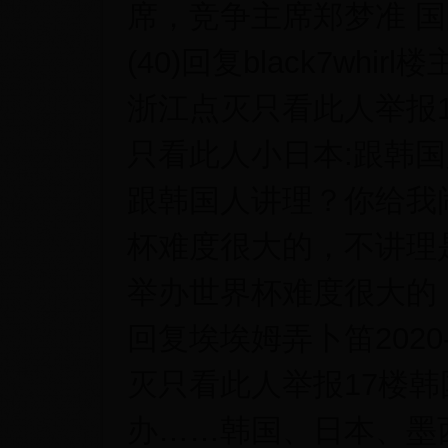
席，竞争主席郑梦准 
(40)回复black7whirl楼
浙江点灭只看此人举报1
只看此人小日本:跟韩国
跟韩国人讲理？你给我
杯难度很大的，不讲理
举办世界杯难度很大的，
回复埃埃姆弄卜笛2020-0
灭只看此人举报17楼
办……韩国、日本、墨西