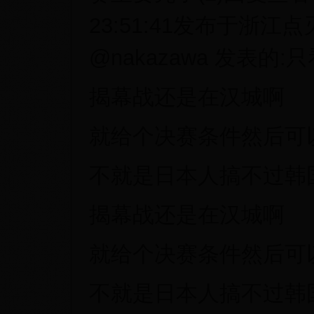
23:51:41发布于浙
@nakazawa 发表
揭幕战还是在汉城啊
就给个决赛条件然后可
不就是日本人搞不过韩
揭幕战还是在汉城啊
就给个决赛条件然后可
不就是日本人搞不过韩