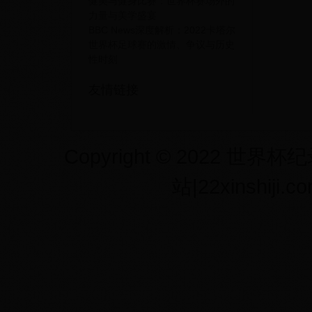
健美与健身比赛：世界杯赛场外的
力量与美学盛宴
BBC News深度解析：2022卡塔尔
世界杯足球赛的激情、争议与历史
性时刻
友情链接
Copyright © 2022 
站|22xinshiji.co