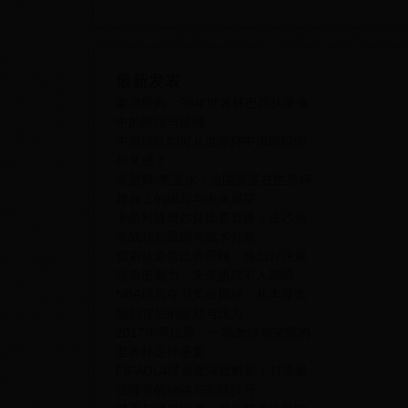
最新发表
重温经典：98年世界杯巴西队录像
中的辉煌与遗憾
中超球队如何从世界杯中汲取经验
与灵感？
侯瑟姆-奥亚尔：法国新星在世界杯
舞台上的崛起与未来展望
卡昂对阵奥尔良比赛直播：法乙焦
点战精彩回顾与战术分析
切索拉最新比赛回顾：激烈对决展
现拳击魅力，未来挑战引人期待
NBA球员夺冠奖金揭秘：从丰厚奖
励到背后的激励与压力
2017年马比赛：一场激情与荣耀的
世界杯足球盛宴
FIFAOL4球员套深度解析：打造最
强阵容的秘诀与实战技巧