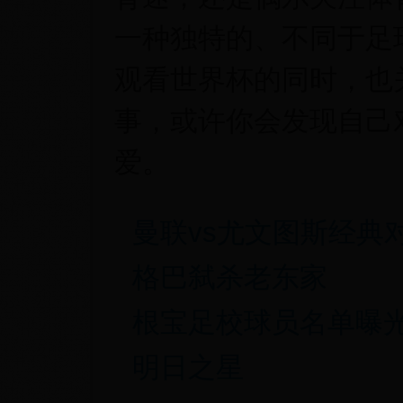
一种独特的、不同于足
观看世界杯的同时，也
事，或许你会发现自己
爱。
曼联vs尤文图斯经典
格巴弑杀老东家
根宝足校球员名单曝
明日之星