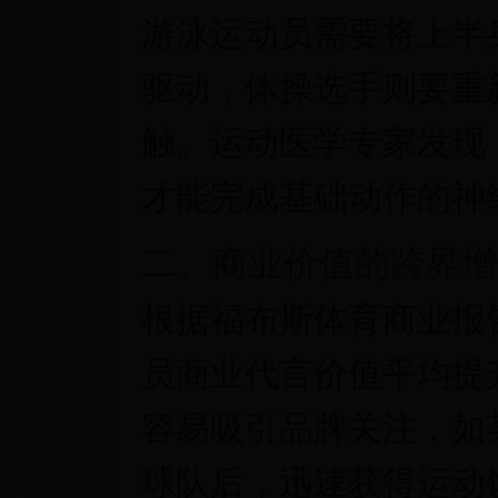
游泳运动员需要将上半
驱动，体操选手则要重
触。运动医学专家发现
才能完成基础动作的神
二、商业价值的跨界增
根据福布斯体育商业报
员商业代言价值平均提
容易吸引品牌关注，如
球队后，迅速获得运动