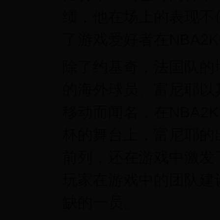
绩，他在场上的表现不
了游戏爱好者在NBA2
除了约基奇，法国队的
的海外球员。富尼耶以
移动而闻名，在NBA2
杯的舞台上，富尼耶的
前列，还在游戏中激发
玩家在游戏中的团队建
缺的一员。