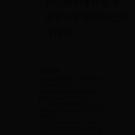
赛回放的体育魅力
世界杯新星博格巴图
球传奇
最新发表
世界杯击剑赛场外：击剑运动员的
生活点滴与心路历程
世界杯赛场惊现内衣美女啦啦队，
激情热舞引爆全场球迷狂欢！
爵士vs篮网今日激战回放：米切尔
爆砍38分率队逆转，杜兰特空砍33
分难救主
乌拉圭足球的辉煌历史：回顾乌拉
圭几次夺得世界杯冠军的荣耀时刻