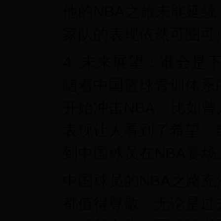
他的NBA之旅未能延续
家队的表现依然可圈可
4. 未来展望：谁会是
随着中国篮球青训体系
开始冲击NBA。比如
表现让人看到了希望。
到中国球员在NBA赛
中国球员的NBA之路
都值得尊敬。无论是过