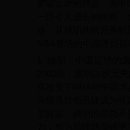
梦寐以求的舞台。而中
一部个人成长的传奇，
迹。从姚明的状元秀到
NBA赛场的中国球员
1. 姚明：中国篮球的
2002年，姚明以状元
底改变了NBA对中国
高情商让他迅速成为联
星阵容。姚明的成功不
力，也为后续球员铺平