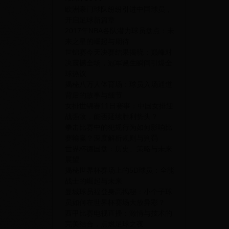
欧洲豪门球队纷纷引进中国球员，
开启足球新篇章
2017年NBA各队潜力球员盘点：未
来之星的崛起与期待
世锦赛今天决赛结果揭晓：巅峰对
决震撼全场，冠军诞生瞬间引爆全
球热议
揭秘八万人体育场：球员入场通道
背后的故事与细节
女排世锦赛11日赛事：中国女排迎
战强敌，能否延续胜利势头？
拳击比赛中的犯规行为如何影响比
赛输赢？深度解析规则与判罚
世界杯德国盘：历史、策略与未来
展望
揭秘世界杯赛场上的5D球员：全能
战士的崛起与未来
曼城球员福登身高揭秘：小个子球
员如何在世界杯赛场大放异彩？
西甲比赛电视直播：激情与技术的
完美结合，点燃足球之夜