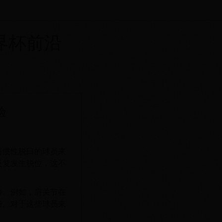
世界杯前沿
验
习惯性脱臼的球员来
反复发生脱位，这不
力。例如，肩关节在
击。对于这些球员来