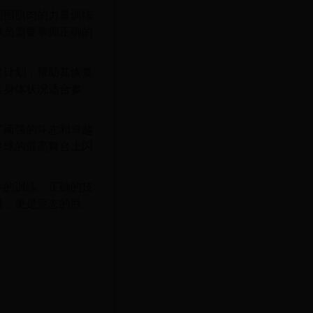
周围肌肉的力量训练
球员需要掌握正确的
复计划，帮助其恢复
其身体状况适合参
了顽强的斗志和卓越
足球的最高舞台上闪
学的训练、正确的技
量，更是意志的胜