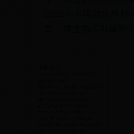
2022年卡塔尔世界
高，球迷热情引爆彩
最新发表
邹市明意外失利，拳击传奇遭遇职
业生涯重大挫折
荣耀格斗56比赛视频：热血激战背
后的体育精神与荣耀时刻
NBA最爱投三分的内线球员：他们
的三分球如何改变比赛格局
意大利球员尼古拉的崛起：从默默
无闻到世界杯舞台的闪耀之星
荣耀格斗56比赛视频：热血激战背
后的体育精神与荣耀时刻