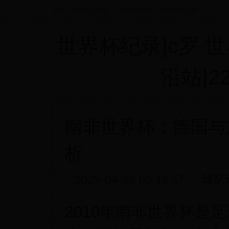
首页
赛事前沿资讯
球队动态追踪
精彩瞬间回顾
世界杯纪录|c罗 
沿站|22x
南非世界杯：德国与
析
2025-04-25 00:42:57
球队
2010年南非世界杯是