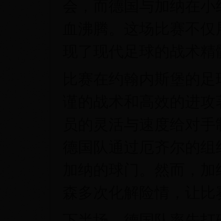
会，而德国与加纳在小
血沸腾。这场比赛不仅
现了现代足球的战术精
比赛在约翰内斯堡的足
谨的战术和高效的进攻
员的灵活与速度给对手
德国队通过厄齐尔的组
加纳的球门。然而，加
森多次化解险情，让比
下半场，德国队率先打