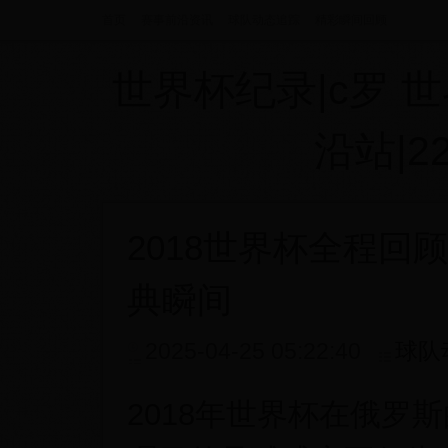
首页
赛事前沿资讯
球队动态追踪
精彩瞬间回顾
世界杯纪录|c罗 
沿站|22x
2018世界杯全程回
典瞬间
2025-04-25 05:22:40
球队
2018年世界杯在俄罗