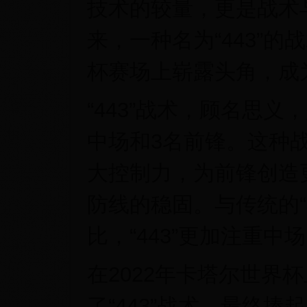
技术的较量，更是战术
来，一种名为“443”
杯赛场上崭露头角，成
“443”战术，顾名思
中场和3名前锋。这种
大控制力，为前锋创造
防线的稳固。与传统的“44
比，“443”更加注重
在2022年卡塔尔世界
了“443”战术，最终