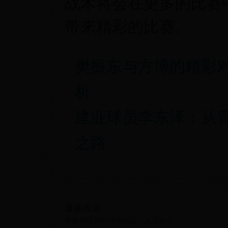
战术将会在更多的比赛
带来精彩的比赛。
樊振东与方博的精彩
析
建业球员李东泽：从
之路
最新发表
摩洛哥球员18号的崛起：从无名小